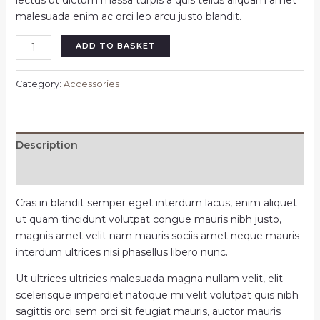
lectus ut dictum massa turpis a quis tellus aliquam amet
malesuada enim ac orci leo arcu justo blandit.
ADD TO BASKET
Category:
Accessories
Description
Reviews (0)
Cras in blandit semper eget interdum lacus, enim aliquet
ut quam tincidunt volutpat congue mauris nibh justo,
magnis amet velit nam mauris sociis amet neque mauris
interdum ultrices nisi phasellus libero nunc.
Ut ultrices ultricies malesuada magna nullam velit, elit
scelerisque imperdiet natoque mi velit volutpat quis nibh
sagittis orci sem orci sit feugiat mauris, auctor mauris