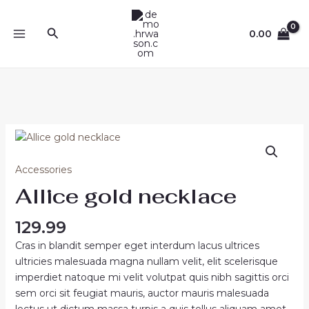
Skip
MAIN
to
Search
0.00
MENU
content
Allice
gold
necklace
Accessories
quantity
Allice gold necklace
129.99
Cras in blandit semper eget interdum lacus ultrices
ultricies malesuada magna nullam velit, elit scelerisque
imperdiet natoque mi velit volutpat quis nibh sagittis orci
sem orci sit feugiat mauris, auctor mauris malesuada