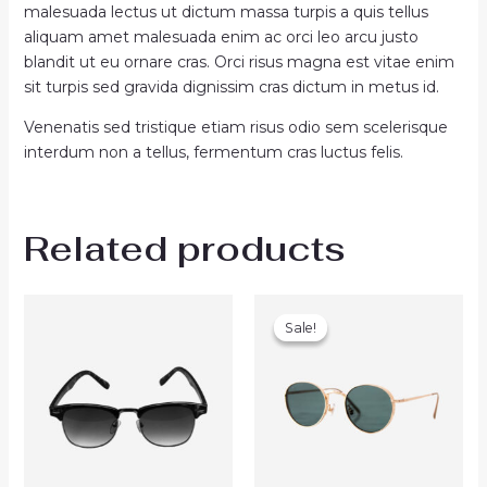
malesuada lectus ut dictum massa turpis a quis tellus
aliquam amet malesuada enim ac orci leo arcu justo
blandit ut eu ornare cras. Orci risus magna est vitae enim
sit turpis sed gravida dignissim cras dictum in metus id.
Venenatis sed tristique etiam risus odio sem scelerisque
interdum non a tellus, fermentum cras luctus felis.
Related products
Original
Current
price
price
Sale!
Sale!
was:
is:
₹48.00.
₹40.00.