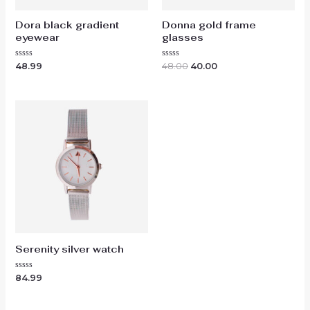
Dora black gradient
Donna gold frame
eyewear
glasses
Rated
Rated
48.99
48.00
40.00
0
0
out
out
of
of
5
5
Serenity silver watch
Rated
84.99
0
out
of
5