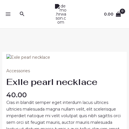
Skip
MAIN
to
Search
0.00
MENU
content
Exile
pearl
necklace
Accessories
quantity
Exile pearl necklace
40.00
Cras in blandit semper eget interdum lacus ultrices
ultricies malesuada magna nullam velit, elit scelerisque
imperdiet natoque mi velit volutpat quis nibh sagittis orci
sem orci sit feugiat mauris, auctor mauris malesuada