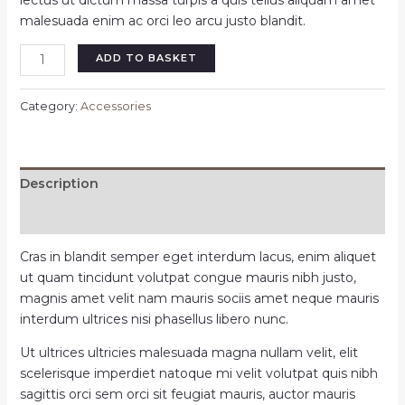
lectus ut dictum massa turpis a quis tellus aliquam amet
malesuada enim ac orci leo arcu justo blandit.
ADD TO BASKET
Category:
Accessories
Description
Reviews (0)
Cras in blandit semper eget interdum lacus, enim aliquet
ut quam tincidunt volutpat congue mauris nibh justo,
magnis amet velit nam mauris sociis amet neque mauris
interdum ultrices nisi phasellus libero nunc.
Ut ultrices ultricies malesuada magna nullam velit, elit
scelerisque imperdiet natoque mi velit volutpat quis nibh
sagittis orci sem orci sit feugiat mauris, auctor mauris