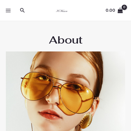
Skip
MAIN
Search
to
0.00
MENU
content
About